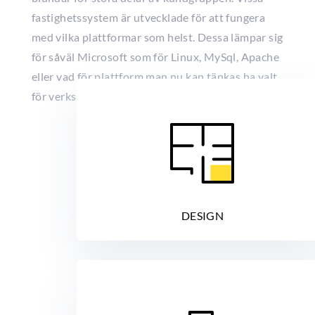
fastighetssystem är utvecklade för att fungera
med vilka plattformar som helst. Dessa lämpar sig
för såväl Microsoft som för Linux, MySql, Apache
eller vad för plattform man nu kan tänkas ha valt
för verksamheten man bedriver.
DESIGN