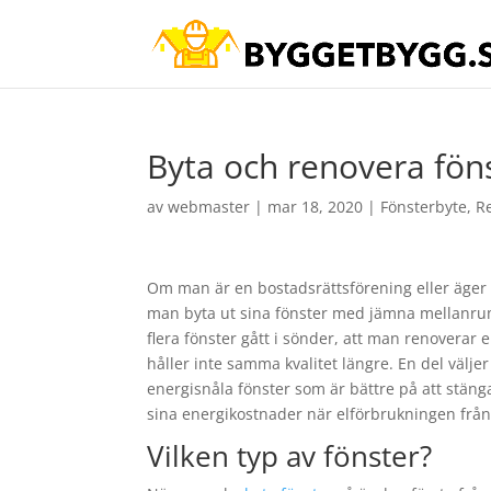
Byta och renovera fön
av
webmaster
|
mar 18, 2020
|
Fönsterbyte
,
R
Om man är en bostadsrättsförening eller äger en
man byta ut sina fönster med jämna mellanrum. 
flera fönster gått i sönder, att man renoverar e
håller inte samma kvalitet längre. En del väljer
energisnåla fönster som är bättre på att stäng
sina energikostnader när elförbrukningen frå
Vilken typ av fönster?