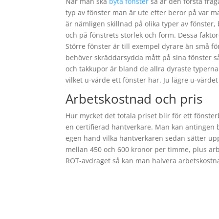
När man ska
byta fönster
så är den första fråg
typ av fönster man är ute efter beror på var ma
är nämligen skillnad på olika typer av fönster,
och på fönstrets storlek och form. Dessa faktor
Större fönster är till exempel dyrare än små f
behöver skräddarsydda mått på sina fönster så
och takkupor är bland de allra dyraste typerna
vilket u-värde ett fönster har. Ju lägre u-värd
Arbetskostnad och pris
Hur mycket det totala priset blir för ett fönst
en certifierad hantverkare. Man kan antingen be
egen hand vilka hantverkaren sedan sätter up
mellan 450 och 600 kronor per timme, plus ar
ROT-avdraget så kan man halvera arbetskostna