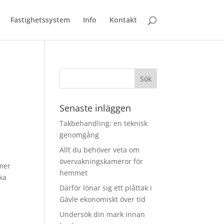
Fastighetssystem
Info
Kontakt
Senaste inläggen
Takbehandling: en teknisk
r
genomgång
r
Allt du behöver veta om
övervakningskameror för
 mer
hemmet
ka
Därför lönar sig ett plåttak i
Gävle ekonomiskt över tid
Undersök din mark innan