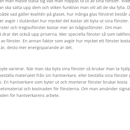
an man måste ställa sig vad man hoppas få ut av sina fönster. Vilk
n ska sätta upp dem och vilken funktion man vill att de ska fylla. 
 både vad gäller kvalitén på glaset, hur många glas fönstret består 
er avgör i slutändan hur mycket det kostar att byta ut sina fönster.
önster och treglasfönster kostar mer än tvåglasfönster. Om man
 drar det också upp priserna. Mer speciella fönster så som takfön
 av fönster. En annan faktor som avgör hur mycket ett fönster kosta
et är, desto mer energisparande är det.
erbyte varierar. När man ska byta sina fönster så brukar man ta hjäl
ställa materialet från sin hantverkare, eller beställa sina fönster
p. En hantverkare som byter ut och monterar fönster brukar kosta
betsmaterial och kostnaden för fönsterna. Om man använder signa
den för hantverkarens arbete.