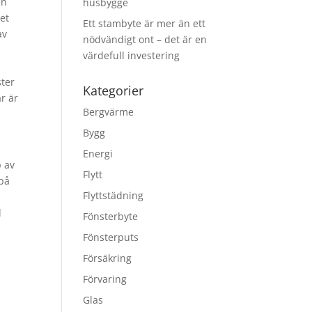
en
husbygge
Det
Ett stambyte är mer än ett
av
nödvändigt ont – det är en
värdefull investering
ster
Kategorier
r är
Bergvärme
Bygg
Energi
p av
Flytt
 på
Flyttstädning
l
Fönsterbyte
Fönsterputs
Försäkring
Förvaring
Glas