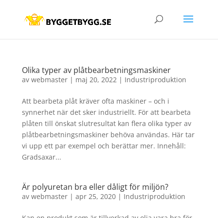
Olika typer av plåtbearbetningsmaskiner
av
webmaster
|
maj 20, 2022
|
Industriproduktion
Att bearbeta plåt kräver ofta maskiner – och i
synnerhet när det sker industriellt. För att bearbeta
plåten till önskat slutresultat kan flera olika typer av
plåtbearbetningsmaskiner behöva användas. Här tar
vi upp ett par exempel och berättar mer. Innehåll:
Gradsaxar...
Är polyuretan bra eller dåligt för miljön?
av
webmaster
|
apr 25, 2020
|
Industriproduktion
Kan en produkt som är tillverkad av olja vara bra för