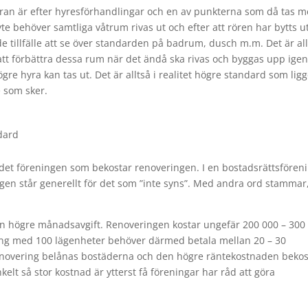
ran är efter hyresförhandlingar och en av punkterna som då tas m
te behöver samtliga våtrum rivas ut och efter att rören har bytts u
 tillfälle att se över standarden på badrum, dusch m.m. Det är all
att förbättra dessa rum när det ändå ska rivas och byggas upp igen
 hyra kan tas ut. Det är alltså i realitet högre standard som ligg
 som sker.
ndard
det föreningen som bekostar renoveringen. I en bostadsrättsfören
ngen står generellt för det som ”inte syns”. Med andra ord stammar,
 en högre månadsavgift. Renoveringen kostar ungefär 200 000 – 300
ing med 100 lägenheter behöver därmed betala mellan 20 – 30
renovering belånas bostäderna och den högre räntekostnaden beko
kelt så stor kostnad är ytterst få föreningar har råd att göra