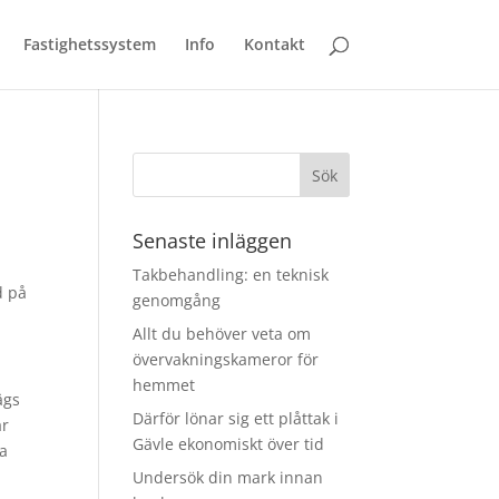
Fastighetssystem
Info
Kontakt
Senaste inläggen
Takbehandling: en teknisk
d på
genomgång
Allt du behöver veta om
övervakningskameror för
hemmet
ägs
Därför lönar sig ett plåttak i
ar
Gävle ekonomiskt över tid
ma
Undersök din mark innan