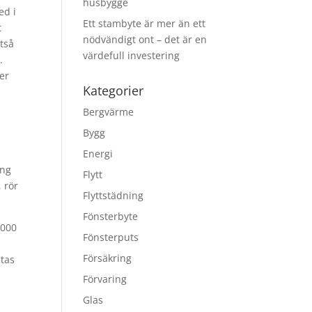
husbygge
ed i
Ett stambyte är mer än ett
t
nödvändigt ont – det är en
tså
värdefull investering
.
er
Kategorier
Bergvärme
Bygg
Energi
ing
Flytt
 rör
Flyttstädning
Fönsterbyte
 000
Fönsterputs
Försäkring
stas
Förvaring
Glas