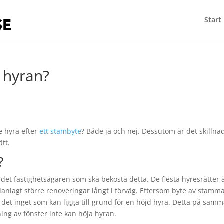
Start
 hyran?
e hyra efter
ett stambyte
? Både ja och nej. Dessutom är det skillna
tt.
?
 det fastighetsägaren som ska bekosta detta. De flesta hyresrätter 
planlagt större renoveringar långt i förväg. Eftersom byte av stamm
det inget som kan ligga till grund för en höjd hyra. Detta på sam
ing av fönster inte kan höja hyran.