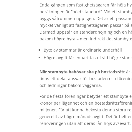
Enda gången som fastighetsägaren får höja hy
beräkningen är ”höjd standard”. Vid ett stamby
byggs våtrummen upp igen. Det är ett passande
mycket vanligt att fastighetsägaren passar på 
Därmed uppstår en standardhöjning och en högre
bakom högre hyra – men indirekt det stambyte
Byte av stammar är ordinarie underhåll
Högre avgift får enbart tas ut vid högre sta
När stambyte behöver ske på bostadsrätt
är 
finns ett delat ansvar för bostaden och föreni
och ledningar bakom väggarna.
För de flesta föreningar betyder ett stambyte
kronor per lägenhet och en bostadsrättsfören
miljoner. För att kunna bekosta denna stora 
generellt av högre månadsavgift. Det är helt en
renoveringen utan att deras lån höjs avsevärt.