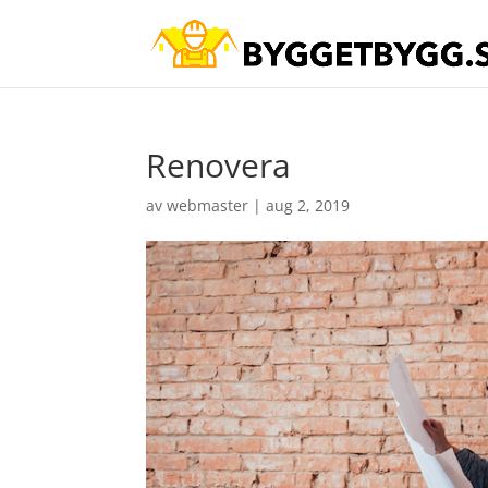
Renovera
av
webmaster
|
aug 2, 2019