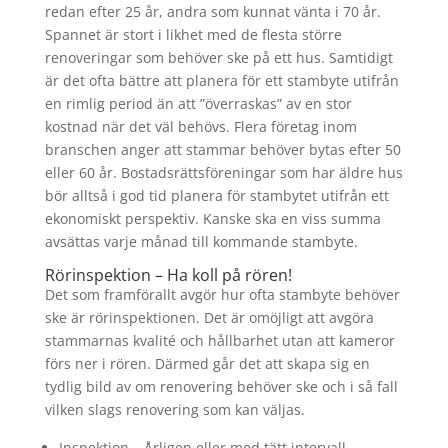
redan efter 25 år, andra som kunnat vänta i 70 år.
Spannet är stort i likhet med de flesta större
renoveringar som behöver ske på ett hus. Samtidigt
är det ofta bättre att planera för ett stambyte utifrån
en rimlig period än att ”överraskas” av en stor
kostnad när det väl behövs. Flera företag inom
branschen anger att stammar behöver bytas efter 50
eller 60 år. Bostadsrättsföreningar som har äldre hus
bör alltså i god tid planera för stambytet utifrån ett
ekonomiskt perspektiv. Kanske ska en viss summa
avsättas varje månad till kommande stambyte.
Rörinspektion – Ha koll på rören!
Det som framförallt avgör hur ofta stambyte behöver
ske är rörinspektionen. Det är omöjligt att avgöra
stammarnas kvalité och hållbarhet utan att kameror
förs ner i rören. Därmed går det att skapa sig en
tydlig bild av om renovering behöver ske och i så fall
vilken slags renovering som kan väljas.
Inspektion – Årligen eller med tätt intervall